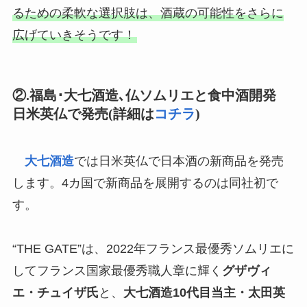
るための柔軟な選択肢は、酒蔵の可能性をさらに
広げていきそうです！
②.福島･大七酒造､仏ソムリエと食中酒開発
日米英仏で発売(詳細は
コチラ
)
大七酒造
では日米英仏で日本酒の新商品を発売
します。4カ国で新商品を展開するのは同社初で
す。
“THE GATE”は、2022年フランス最優秀ソムリエに
してフランス国家最優秀職人章に輝く
グザヴィ
エ・チュイザ氏
と、
大七酒造10代目当主・太田英