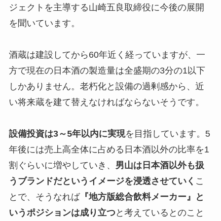
ジェクトを主導する山崎五良取締役に今後の展開
を聞いています。
酒蔵は建設してから60年近く経っていますが、一
方で現在の日本酒の製造量は全盛期の3分の1以下
しかありません。老朽化と設備の過剰感から、近
い将来蔵を建て替えなければならないそうです。
設備投資は3～5年以内に実現
を目指しています。5
年後には売上高全体に占める日本酒以外の比率を1
割ぐらいに増やしていき、
男山は日本酒以外も扱
うブランドだというイメージを浸透させていく
こ
とで、そうなれば
『地方版総合飲料メーカー』と
いうポジションは成り立つ
と考えているとのこと