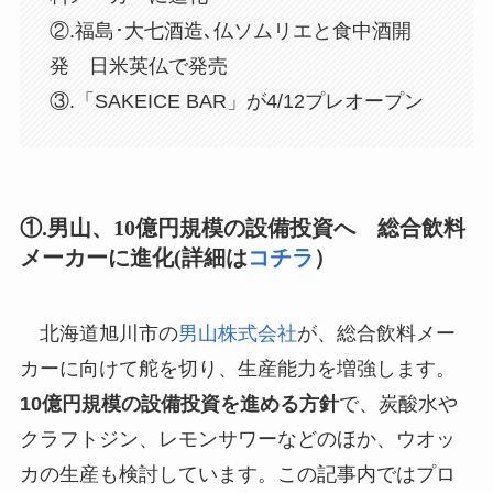
②.福島･大七酒造､仏ソムリエと食中酒開
発 日米英仏で発売
③.「SAKEICE BAR」が4/12プレオープン
①.男山、10億円規模の設備投資へ 総合飲料
メーカーに進化(詳細は
コチラ
）
北海道旭川市の
男山株式会社
が、総合飲料メー
カーに向けて舵を切り、生産能力を増強します。
10億円規模の設備投資を進める方針
で、炭酸水や
クラフトジン、レモンサワーなどのほか、ウオッ
カの生産も検討しています。この記事内ではプロ