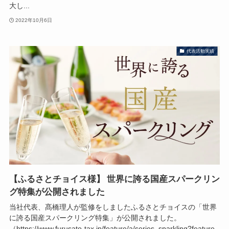
大し...
2022年10月6日
代表活動実績
【ふるさとチョイス様】 世界に誇る国産スパークリン
グ特集が公開されました
当社代表、髙橋理人が監修をしましたふるさとチョイスの「世界
に誇る国産スパークリング特集」が公開されました。
（https://www.furusato-tax.jp/feature/a/series_sparkling?feature-